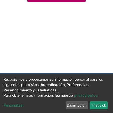
Recopilamos y procesamos su información personal para los
siguientes propósitos:
Autenticación, Preferencias,
Reconocimiento y Estadísticas
.
Facultad de Humanidades, Artes y Ciencias Sociales
Para obtener más información, lea nuestra
privacy policy
.
UADER
Soportado por D-SPACE | Dpto. Sistemas FHAyCS
Personalizar
Disminución
That's ok