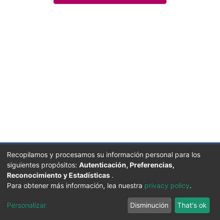
Recopilamos y procesamos su información personal para los
siguientes propósitos:
Autenticación, Preferencias,
Reconocimiento y Estadísticas
.
Facultad de Humanidades, Artes y Ciencias Sociales
Para obtener más información, lea nuestra
privacy policy
.
UADER
Soportado por D-SPACE | Dpto. Sistemas FHAyCS
Personalizar
Disminución
That's ok