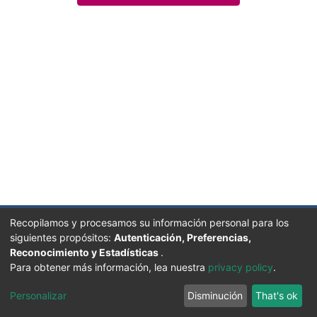
Recopilamos y procesamos su información personal para los
siguientes propósitos:
Autenticación, Preferencias,
Reconocimiento y Estadísticas
.
Facultad de Humanidades, Artes y Ciencias Sociales
Para obtener más información, lea nuestra
privacy policy
.
UADER
Soportado por D-SPACE | Dpto. Sistemas FHAyCS
Personalizar
Disminución
That's ok