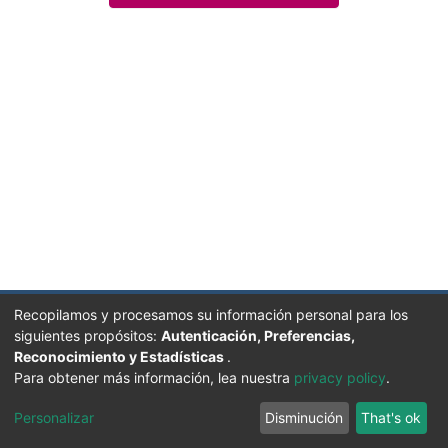
Recopilamos y procesamos su información personal para los
siguientes propósitos:
Autenticación, Preferencias,
Reconocimiento y Estadísticas
.
Facultad de Humanidades, Artes y Ciencias Sociales
Para obtener más información, lea nuestra
privacy policy
.
UADER
Soportado por D-SPACE | Dpto. Sistemas FHAyCS
Personalizar
Disminución
That's ok